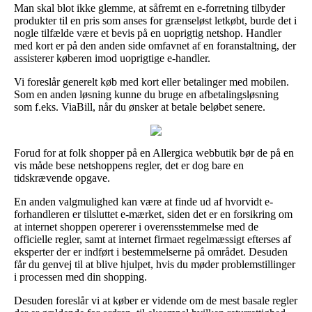
Man skal blot ikke glemme, at såfremt en e-forretning tilbyder
produkter til en pris som anses for grænseløst letkøbt, burde det i
nogle tilfælde være et bevis på en uoprigtig netshop. Handler
med kort er på den anden side omfavnet af en foranstaltning, der
assisterer køberen imod uoprigtige e-handler.
Vi foreslår generelt køb med kort eller betalinger med mobilen.
Som en anden løsning kunne du bruge en afbetalingsløsning
som f.eks. ViaBill, når du ønsker at betale beløbet senere.
Forud for at folk shopper på en Allergica webbutik bør de på en
vis måde bese netshoppens regler, det er dog bare en
tidskrævende opgave.
En anden valgmulighed kan være at finde ud af hvorvidt e-
forhandleren er tilsluttet e-mærket, siden det er en forsikring om
at internet shoppen opererer i overensstemmelse med de
officielle regler, samt at internet firmaet regelmæssigt efterses af
eksperter der er indført i bestemmelserne på området. Desuden
får du genvej til at blive hjulpet, hvis du møder problemstillinger
i processen med din shopping.
Desuden foreslår vi at køber er vidende om de mest basale regler