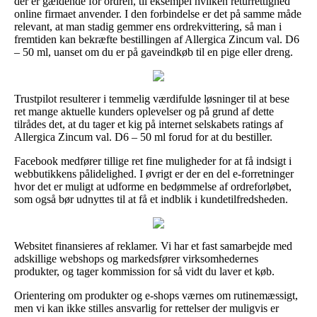
der er gældende for ordren, til eksempel hvilken returrettighed
online firmaet anvender. I den forbindelse er det på samme måde
relevant, at man stadig gemmer ens ordrekvittering, så man i
fremtiden kan bekræfte bestillingen af Allergica Zincum val. D6
– 50 ml, uanset om du er på gaveindkøb til en pige eller dreng.
Trustpilot resulterer i temmelig værdifulde løsninger til at bese
ret mange aktuelle kunders oplevelser og på grund af dette
tilrådes det, at du tager et kig på internet selskabets ratings af
Allergica Zincum val. D6 – 50 ml forud for at du bestiller.
Facebook medfører tillige ret fine muligheder for at få indsigt i
webbutikkens pålidelighed. I øvrigt er der en del e-forretninger
hvor det er muligt at udforme en bedømmelse af ordreforløbet,
som også bør udnyttes til at få et indblik i kundetilfredsheden.
Websitet finansieres af reklamer. Vi har et fast samarbejde med
adskillige webshops og markedsfører virksomhedernes
produkter, og tager kommission for så vidt du laver et køb.
Orientering om produkter og e-shops værnes om rutinemæssigt,
men vi kan ikke stilles ansvarlig for rettelser der muligvis er