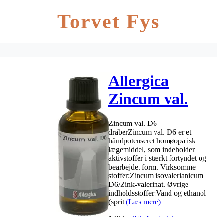
Torvet Fys
Allergica
Zincum val.
D6 – 50 ml
Zincum val. D6 –
dråberZincum val. D6 er et
håndpotenseret homøopatisk
lægemiddel, som indeholder
aktivstoffer i stærkt fortyndet og
bearbejdet form. Virksomme
stoffer:Zincum isovalerianicum
D6/Zink-valerinat. Øvrige
indholdsstoffer:Vand og ethanol
(sprit
(Læs mere)