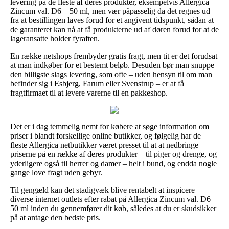
levering på de fleste af deres produkter, eksempelvis Allergica
Zincum val. D6 – 50 ml, men vær påpasselig da det regnes ud
fra at bestillingen laves forud for et angivent tidspunkt, sådan at
de garanteret kan nå at få produkterne ud af døren forud for at de
lageransatte holder fyraften.
En række netshops frembyder gratis fragt, men tit er det forudsat
at man indkøber for et bestemt beløb. Desuden bør man snuppe
den billigste slags levering, som ofte – uden hensyn til om man
befinder sig i Esbjerg, Farum eller Svenstrup – er at få
fragtfirmaet til at levere varerne til en pakkeshop.
Det er i dag temmelig nemt for købere at søge information om
priser i blandt forskellige online butikker, og følgelig har de
fleste Allergica netbutikker været presset til at at nedbringe
priserne på en række af deres produkter – til piger og drenge, og
yderligere også til herrer og damer – helt i bund, og endda nogle
gange love fragt uden gebyr.
Til gengæld kan det stadigvæk blive rentabelt at inspicere
diverse internet outlets efter rabat på Allergica Zincum val. D6 –
50 ml inden du gennemfører dit køb, således at du er skudsikker
på at antage den bedste pris.