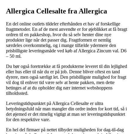
Allergica Cellesalte fra Allergica
En del online outlets tildeler efterhånden et hav af forskellige
fragtmetoder. En af de mest anvendte er for øjeblikket at få bragt
ordren til en pakkeshop, hvor du så selv henter dine nye
produkter lige når det passer dig. Fragtformen er nemlig
særdeles overkommelig, og i mange tilfælde ydermere den
prisbilligste leveringsmåde ved køb af Allergica Zincum val. D6
– 50 ml.
Du bør også foretrække at få produkterne leveret til din lejlighed
eller hus eller til når du er på job. Denne bliver oftest en tand
dyrere, men også særligt let. Den prisbilligste mulighed for fragt
vil dog til enhver tid være selv at hente pakken, men dette
betinges af at du opholder dig nær internet webshoppens
tilholdssted.
Leveringstidspunktet på Allergica Cellesalte er ultra
betydningsfuld når man mangler din ordre inden for kort tid, så i
det øjemed er det rimelig vigtigt at man ser leveringstidspunktet
for den respektive vare.
En hel del firmaer på nettet tilbyder muligheden for dag-til-dag