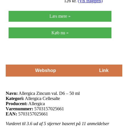
126
kr.
(Vis fragtpris)
Læs mere »
Køb nu »
Webshop
Link
Navn:
Allergica Zincum val. D6 – 50 ml
Kategori:
Allergica Cellesalte
Producent:
Allergica
Varenummer:
5703157025661
EAN:
5703157025661
Vurderet til
3.6
ud af 5 stjerner baseret på
11
anmeldelser