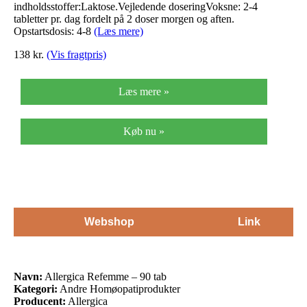
indholdsstoffer:Laktose.Vejledende doseringVoksne: 2-4
tabletter pr. dag fordelt på 2 doser morgen og aften.
Opstartsdosis: 4-8
(Læs mere)
138
kr.
(Vis fragtpris)
Læs mere »
Køb nu »
Webshop
Link
Navn:
Allergica Refemme – 90 tab
Kategori:
Andre Homøopatiprodukter
Producent:
Allergica