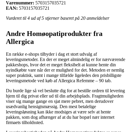
Varenummer:
5703157035721
EAN:
5703157035721
Vurderet til
4
ud af 5 stjerner baseret på
20
anmeldelser
Andre Homøopatiprodukter fra
Allergica
En række e-shops tilbyder i dag et stort udvalg af
leveringsmetoder. En der er meget almindelig er for nærværende
pakkeshops, hvor det er meget fleksibelt at kunne hente din
nyindkøbte vare når der er mulighed for det. Metoden er nemlig
super praktisk, samt i mange tilfælde ligeledes den prisbilligste
leveringsmetode ved køb af Allergica Refemme – 90 tab.
Du burde lige så vel beslutte dig for at bestille ordren til levering
hjem til dig privat eller ud til din arbejdsplads. Fragtmuligheden
viser sig mange gange en sjat mere pebret, men derudover
usædvanlig hensigtsmæssig. Den mest betalelige
leveringsløsning kan ikke modsiges at være selv at hente
pakken, som dog afhænger af at du har bopæl nær internet
firmaets tilholdssted.