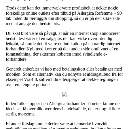
Trods dette kan det immervæk være profitabelt at tjekke nogle
forskellige online outlets efter tilbud på Allergica Refemme – 90
tab inden du færdiggør din shopping, så du er på den sikre side
med at antage den bedste pris.
Du skal blot være så påvagt, at når en internet shop annoncerer
bedst i test varer til en salgspris der kan virke overordentlig
letkøbt, så burde det tit være en indikation på en uærlig internet
forhandler. Køb med kort er på den anden side omfavnet af en
foranstaltning, der skærmer køberen imod svindlende e-
forhandlere.
Generelt anbefaler vi køb med betalingskort eller betalinger med
mobilen. Som et alternativ kan du udnytte et afdragstilbud fra for
eksempel ViaBill, såfremt du efterspørger at dække regningen
over en længere periode.
Inden folk shopper i en Allergica forhandler på nettet kunne de
ideelt set få overblik over dens handelsaftale, det er dog tit ikke
særlig morsomt.
Et andet forslag kunne derfor være at bemærke hvorvidt
netbutikken er medlem af e-mærke ordningen, hvilket ofte er en