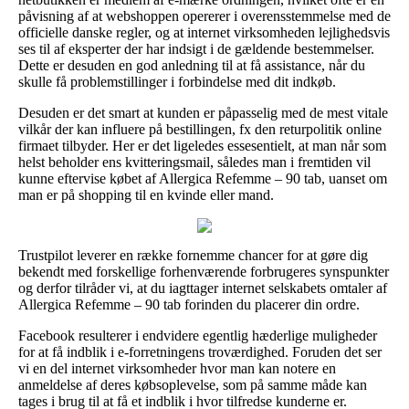
påvisning af at webshoppen opererer i overensstemmelse med de
officielle danske regler, og at internet virksomheden lejlighedsvis
ses til af eksperter der har indsigt i de gældende bestemmelser.
Dette er desuden en god anledning til at få assistance, når du
skulle få problemstillinger i forbindelse med dit indkøb.
Desuden er det smart at kunden er påpasselig med de mest vitale
vilkår der kan influere på bestillingen, fx den returpolitik online
firmaet tilbyder. Her er det ligeledes essesentielt, at man når som
helst beholder ens kvitteringsmail, således man i fremtiden vil
kunne eftervise købet af Allergica Refemme – 90 tab, uanset om
man er på shopping til en kvinde eller mand.
Trustpilot leverer en række fornemme chancer for at gøre dig
bekendt med forskellige forhenværende forbrugeres synspunkter
og derfor tilråder vi, at du iagttager internet selskabets omtaler af
Allergica Refemme – 90 tab forinden du placerer din ordre.
Facebook resulterer i endvidere egentlig hæderlige muligheder
for at få indblik i e-forretningens troværdighed. Foruden det ser
vi en del internet virksomheder hvor man kan notere en
anmeldelse af deres købsoplevelse, som på samme måde kan
tages i brug til at få et indblik i hvor tilfredse kunderne er.