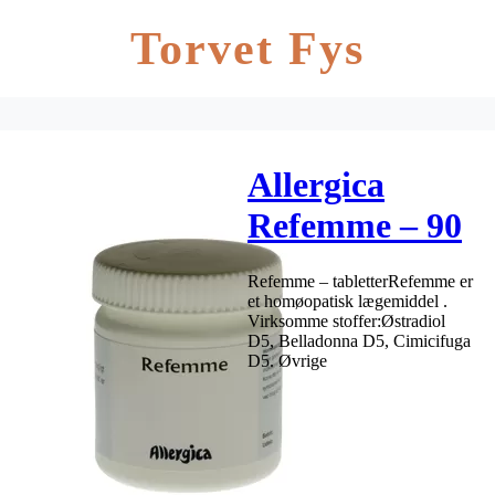
Torvet Fys
Allergica
Refemme – 90
tab
Refemme – tabletterRefemme er
et homøopatisk lægemiddel .
Virksomme stoffer:Østradiol
D5, Belladonna D5, Cimicifuga
D5. Øvrige