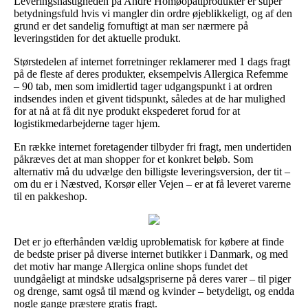
Leveringshastigheden på Andre Homøopatiprodukter er super
betydningsfuld hvis vi mangler din ordre øjeblikkeligt, og af den
grund er det sandelig fornuftigt at man ser nærmere på
leveringstiden for det aktuelle produkt.
Størstedelen af internet forretninger reklamerer med 1 dags fragt
på de fleste af deres produkter, eksempelvis Allergica Refemme
– 90 tab, men som imidlertid tager udgangspunkt i at ordren
indsendes inden et givent tidspunkt, således at de har mulighed
for at nå at få dit nye produkt ekspederet forud for at
logistikmedarbejderne tager hjem.
En række internet foretagender tilbyder fri fragt, men undertiden
påkræves det at man shopper for et konkret beløb. Som
alternativ må du udvælge den billigste leveringsversion, der tit –
om du er i Næstved, Korsør eller Vejen – er at få leveret varerne
til en pakkeshop.
Det er jo efterhånden vældig uproblematisk for købere at finde
de bedste priser på diverse internet butikker i Danmark, og med
det motiv har mange Allergica online shops fundet det
uundgåeligt at mindske udsalgspriserne på deres varer – til piger
og drenge, samt også til mænd og kvinder – betydeligt, og endda
nogle gange præstere gratis fragt.