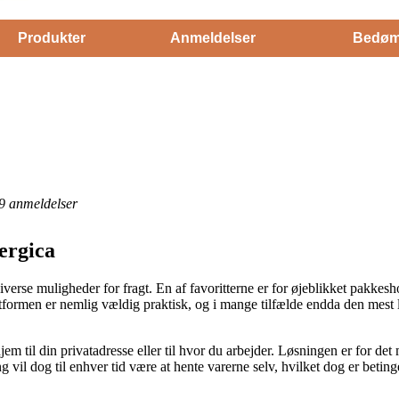
Produkter
Anmeldelser
Bedøm
9
anmeldelser
lergica
verse muligheder for fragt. En af favoritterne er for øjeblikket pakkeshop
tformen er nemlig vældig praktisk, og i mange tilfælde endda den mest 
m til din privatadresse eller til hvor du arbejder. Løsningen er for det 
 vil dog til enhver tid være at hente varerne selv, hvilket dog er betin