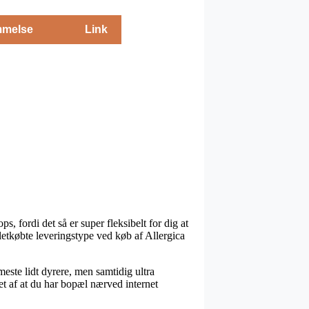
melse
Link
s, fordi det så er super fleksibelt for dig at
letkøbte leveringstype ved køb af Allergica
meste lidt dyrere, men samtidig ultra
get af at du har bopæl nærved internet