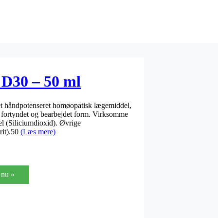
 D30 – 50 ml
t håndpotenseret homøopatisk lægemiddel,
kt fortyndet og bearbejdet form. Virksomme
el (Siliciumdioxid). Øvrige
rit).50
(Læs mere)
nu »