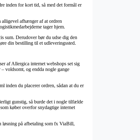
re inden for kort tid, så med det formål er
 alligevel afhænger af at ordren
 logistikmedarbejderne tager hjem.
ræcis sum. Derudover bør du udse dig den
re din bestilling til et udleveringssted.
sser af Allergica internet webshops set sig
der – voldsomt, og endda nogle gange
ml inden du placerer ordren, sådan at du er
erligt gunstig, så burde det i nogle tilfælde
g som køber overfor snydagtige internet
 løsning på afbetaling som fx ViaBill,