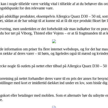
kan i nogle tilfælde være vældig vital i tilfælde af at du behøver din ord
ringstidspunkt for den relevante vare.
 på adskillige produkter, eksempelvis Allergica Quarz D30 – 50 ml, som
, sådan at de har udsigt til at kunne nå at få dit nye produkt fikset før
is levering, men undertiden er det forbeholdt når man indkøber for en p
du bor tæt på Viborg, Thisted eller Vojens – er at få fragtmanden til at kø
finde information om priser fra flere internet webshops, og for det har ma
 en række af deres varer – til børn, og ligeledes også til mænd og kvin
cke nogle få outlets på nettet efter tilbud på Allergica Quarz D30 – 50 
orretning på nettet forhandler deres varer til en pris der anses for besynd
tillinger med kort er imidlertid dækket ind under en lov, som bistår di
gskort eller betalinger med mobilen. Som et alternativ bør du udnytte en
e.