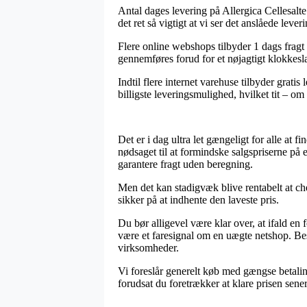
Antal dages levering på Allergica Cellesalte 
det ret så vigtigt at vi ser det anslåede leve
Flere online webshops tilbyder 1 dags fragt
gennemføres forud for et nøjagtigt klokkeslæt
Indtil flere internet varehuse tilbyder grat
billigste leveringsmulighed, hvilket tit – om 
Det er i dag ultra let gængeligt for alle at 
nødsaget til at formindske salgspriserne på
garantere fragt uden beregning.
Men det kan stadigvæk blive rentabelt at che
sikker på at indhente den laveste pris.
Du bør alligevel være klar over, at ifald en f
være et faresignal om en uægte netshop. Bes
virksomheder.
Vi foreslår generelt køb med gængse betalin
forudsat du foretrækker at klare prisen sener