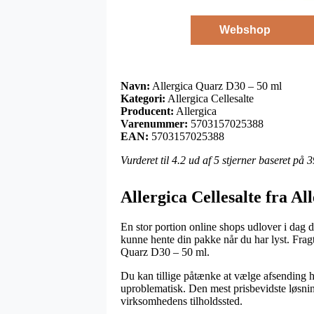
Webshop
Navn:
Allergica Quarz D30 – 50 ml
Kategori:
Allergica Cellesalte
Producent:
Allergica
Varenummer:
5703157025388
EAN:
5703157025388
Vurderet til
4.2
ud af 5 stjerner baseret på
3
Allergica Cellesalte fra Al
En stor portion online shops udlover i dag di
kunne hente din pakke når du har lyst. Frag
Quarz D30 – 50 ml.
Du kan tillige påtænke at vælge afsending hje
uproblematisk. Den mest prisbevidste løsning
virksomhedens tilholdssted.