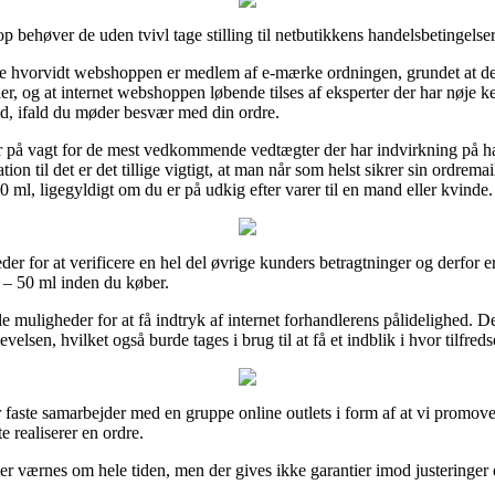
p behøver de uden tvivl tage stilling til netbutikkens handelsbetingelser
e hvorvidt webshoppen er medlem af e-mærke ordningen, grundet at det 
ler, og at internet webshoppen løbende tilses af eksperter der har nøje k
d, ifald du møder besvær med din ordre.
n er på vagt for de mest vedkommende vedtægter der har indvirkning på 
ion til det er det tillige vigtigt, at man når som helst sikrer sin ordrem
 ml, ligegyldigt om du er på udkig efter varer til en mand eller kvinde.
der for at verificere en hel del øvrige kunders betragtninger og derfor er
 – 50 ml inden du køber.
e muligheder for at få indtryk af internet forhandlerens pålidelighed. 
evelsen, hvilket også burde tages i brug til at få et indblik i hvor tilfred
r faste samarbejder med en gruppe online outlets i form af at vi promove
 realiserer en ordre.
er værnes om hele tiden, men der gives ikke garantier imod justeringer 