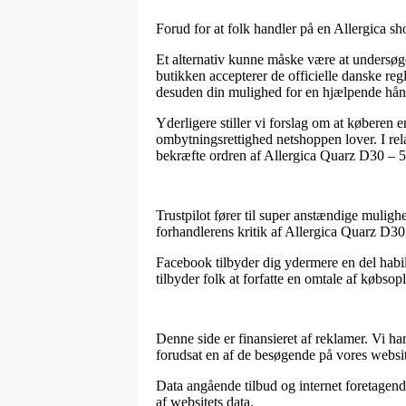
Forud for at folk handler på en Allergica sho
Et alternativ kunne måske være at undersøg
butikken accepterer de officielle danske reg
desuden din mulighed for en hjælpende hån
Yderligere stiller vi forslag om at købere
ombytningsrettighed netshoppen lover. I relat
bekræfte ordren af Allergica Quarz D30 – 50
Trustpilot fører til super anstændige mulighe
forhandlerens kritik af Allergica Quarz D30
Facebook tilbyder dig ydermere en del habil
tilbyder folk at forfatte en omtale af købsopl
Denne side er finansieret af reklamer. Vi ha
forudsat en af de besøgende på vores website
Data angående tilbud og internet foretagend
af websitets data.