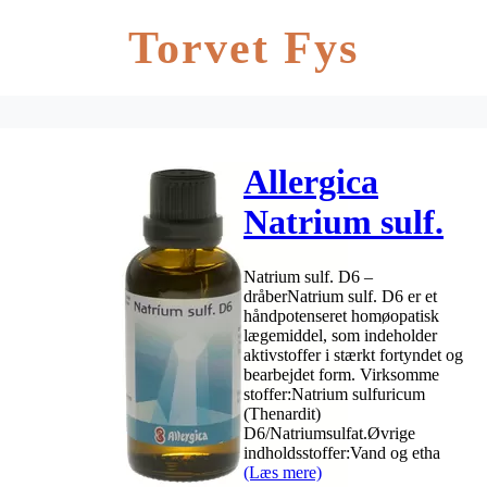
Torvet Fys
Allergica
Natrium sulf.
D6 – 50 ml
Natrium sulf. D6 –
dråberNatrium sulf. D6 er et
håndpotenseret homøopatisk
lægemiddel, som indeholder
aktivstoffer i stærkt fortyndet og
bearbejdet form. Virksomme
stoffer:Natrium sulfuricum
(Thenardit)
D6/Natriumsulfat.Øvrige
indholdsstoffer:Vand og etha
(Læs mere)