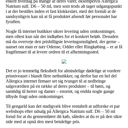
enkelt hverdag på mange af deres varer, eksempelvis Allergica
Natrium sulf. D6 – 50 ml, men som trods alt tager udgangspunkt
i at der bestilles inden et fast klokkeslæt, med det formål at de
sandsynligvis kan nå at få produktet afsendt før personalet har
fyraften.
Nogle få internet butikker sikrer levering uden omkostninger,
men oftest kun når der indkøbes for et konkret beløb. Desuden
må du overveje den prisbilligste leveringsmulighed, der gerne –
uanset om man er nær Odense, Odder eller Ringkøbing – er at få
fragtfirmaet til at levere ordren til et afhentningssted.
Det er jo temmelig fleksibelt for almindelige dødelige at vurdere
prisniveauet i blandt flere netbutikker, og derfor har en hel del
Allergica internet firmaer set sig tvunget til at nedbringe
salgsværdien på en række af deres produkter – til børn, og
samtidig til herrer og damer – enormt, og endda nogle gange
tilbyde fragt uden omkostninger.
Til gengæld kan det stadigvæk blive rentabelt at udforske et par
webshops efter udsalg på Allergica Natrium sulf. D6 – 50 ml
forud for at du gennemfører dit køb, således at du er på den sikre
side med at opnå den mest betalelige pris.