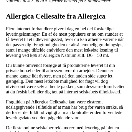
Vurderet til
4.7
ud af 5 stjerner baseret på
5
anmeldelser
Allergica Cellesalte fra Allergica
Flere internet forhandlere giver i dag en hel del forskellige
leveringsløsninger. En af de mest populære er nu om stunder at
få leveret til et udleveringssted, hvor du kan afhente varerne når
det passer dig. Fragtmuligheden er altså temmelig gnidningsløs,
samt i mange tilfælde endvidere den mest letkøbte løsning til
levering ved køb af Allergica Natrium sulf. D6 – 50 ml.
Du kunne omvendt forsøge at få produkterne leveret til din
private bopæl eller til adressen hvor du arbejder. Denne er
mange gange lidt dyrere, men på den anden side super let
gængelig. Den mest letkøbte mulighed for fragt vil dog
utvivlsomt være selv at hente pakken, som desværre forudsætter
at du fysisk befinder dig tæt på internet selskabets tilholdssted.
Fragttiden på Allergica Cellesalte kan være ekstremt
udslagsgivende i tilfælde af at man har brug for varen straks, så
derfor er det fuldt ud vigtigt at man kontrollerer den forventede
leveringsdato ved den pågældende vare.
De fleste online selskaber reklamerer med levering på blot en