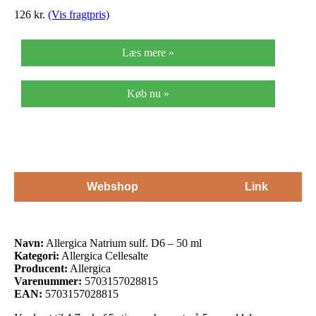
126
kr.
(Vis fragtpris)
Læs mere »
Køb nu »
Webshop
Link
Navn:
Allergica Natrium sulf. D6 – 50 ml
Kategori:
Allergica Cellesalte
Producent:
Allergica
Varenummer:
5703157028815
EAN:
5703157028815