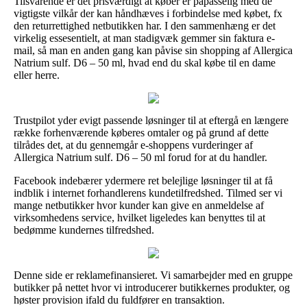
Tilsvarende er det prisværdigt at køber er påpasselig med de
vigtigste vilkår der kan håndhæves i forbindelse med købet, fx
den returrettighed netbutikken har. I den sammenhæng er det
virkelig essesentielt, at man stadigvæk gemmer sin faktura e-
mail, så man en anden gang kan påvise sin shopping af Allergica
Natrium sulf. D6 – 50 ml, hvad end du skal købe til en dame
eller herre.
Trustpilot yder evigt passende løsninger til at eftergå en længere
række forhenværende køberes omtaler og på grund af dette
tilrådes det, at du gennemgår e-shoppens vurderinger af
Allergica Natrium sulf. D6 – 50 ml forud for at du handler.
Facebook indebærer ydermere ret belejlige løsninger til at få
indblik i internet forhandlerens kundetilfredshed. Tilmed ser vi
mange netbutikker hvor kunder kan give en anmeldelse af
virksomhedens service, hvilket ligeledes kan benyttes til at
bedømme kundernes tilfredshed.
Denne side er reklamefinansieret. Vi samarbejder med en gruppe
butikker på nettet hvor vi introducerer butikkernes produkter, og
høster provision ifald du fuldfører en transaktion.