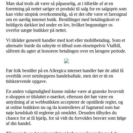
Man skal trods alt være så påpasselig, at i tilfælde af at en
forretning på nettet sælger et produkt til salg for en salgspris som
kan virke utopisk overkommelig, så er det ofte være et faresignal
om en uærlig internet butik. Bestillinger med betalingskort er
heldigvis dækket ind under en lov, hvilket begunstiger os
overfor uægte butikker på nettet.
Vi tilråder generelt handler med kort eller mobilbetaling. Som et
alternativ burde du udnytte et tilbud som eksempelvis ViaBill,
såfremt du agter at honorere betalingen over en længere periode.
Før folk bestiller på en Allergica internet handler bør de altid få
overblik over netshoppens handelsaftale, men det er tit en
tidskrævende opgave.
En anden valgmulighed kunne måske være at granske hvorvidt
e-shoppen er tilsluttet e-mærket, eftersom det bør være en
antydning af at webbutikken accepterer de opstillede regler, og
at online butikken nu og da kontrolleres af fagmænd som har
nøje kendskab til reglerne på området. Desuden tilbydes du
chance for at få hjælp, for så vidt du forvoldes besvær som følge
af din handel.