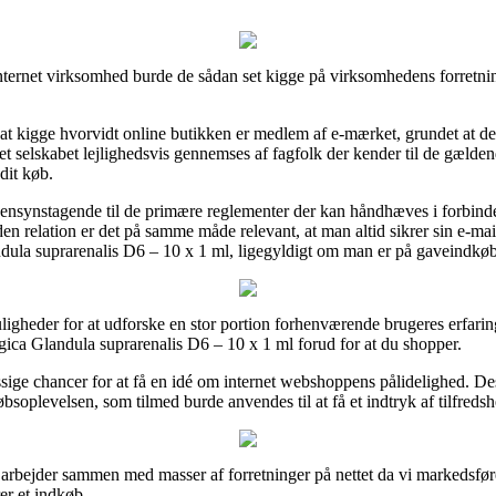
 internet virksomhed burde de sådan set kigge på virksomhedens forretni
kigge hvorvidt online butikken er medlem af e-mærket, grundet at det o
t selskabet lejlighedsvis gennemses af fagfolk der kender til de gældende
dit køb.
 hensynstagende til de primære reglementer der kan håndhæves i forbinde
en relation er det på samme måde relevant, at man altid sikrer sin e-mai
ndula suprarenalis D6 – 10 x 1 ml, ligegyldigt om man er på gaveindkøb 
uligheder for at udforske en stor portion forhenværende brugeres erfarin
gica Glandula suprarenalis D6 – 10 x 1 ml forud for at du shopper.
ssige chancer for at få en idé om internet webshoppens pålidelighed. D
købsoplevelsen, som tilmed burde anvendes til at få et indtryk af tilfred
i arbejder sammen med masser af forretninger på nettet da vi markedsfø
er et indkøb.