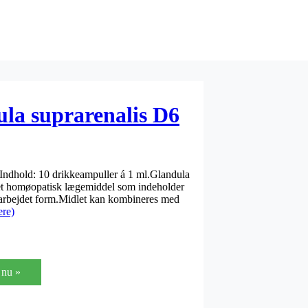
ula suprarenalis D6
Indhold: 10 drikkeampuller á 1 ml.Glandula
ret homøopatisk lægemiddel som indeholder
bearbejdet form.Midlet kan kombineres med
re)
nu »