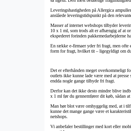
så ligetil. Den mest betalelige fragtmulighe
Leveringshastigheden på Allergica ampuller k
anslåede leveringstidspunkt på den relevant
Masser af internet webshops tilbyder lever
10 x 1 ml, som trods alt er afhængig af at o
ekspederet forinden pakkemedarbejderne har
En række e-firmaer yder fri fragt, men ofte
form for fragt, hvilket tit – ligegyldigt om 
Det er efterhånden meget overkommeligt for f
outlets ikke kunne lade være med at presse s
endda nogle gange tilbyde fri fragt.
Derfor kan det ikke desto mindre blive indb
x 1 ml før du gennemfører dit køb, sådan at d
Man bør blot være omhyggelig med, at i tilfæ
kunne det mange gange være et karakteristik
netshops.
Vi anbefaler bestillinger med kort eller mob