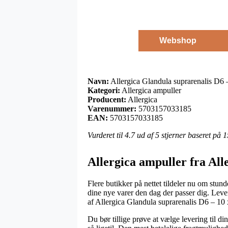
Webshop
Navn:
Allergica Glandula suprarenalis D6 
Kategori:
Allergica ampuller
Producent:
Allergica
Varenummer:
5703157033185
EAN:
5703157033185
Vurderet til
4.7
ud af 5 stjerner baseret på
1
Allergica ampuller fra All
Flere butikker på nettet tildeler nu om stun
dine nye varer den dag der passer dig. Leve
af Allergica Glandula suprarenalis D6 – 10 
Du bør tillige prøve at vælge levering til di