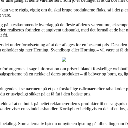
d er unægtelig at hente varerne selv, som jo er betinget af at du bor næ
an være rigtig vigtig om du skal bruge produkterne fluks, så i det øjemed
e vare.
ing på næstkommende hverdag på de fleste af deres varenumre, eksempe
rden realiseres forinden et angivent tidspunkt, med det formål at de har m
 fri.
 er det under forudsætning af at der aftages for en bestemt pris. Desude
du opholder sig nær Herning, Svendborg eller Hørning – vil være at få dem
orbrugerne at søge information om priser i blandt forskellige webbutikke
algspriserne på en række af deres produkter – til babyer og børn, og lige
ringende at se nærmere på et par forskellige e-firmaer efter rabatkoder
u er usvigeligt sikker på at få fat i den bedste pris.
lde af at en butik på nettet reklamerer deres produkter til en salgspris 
a der viser en svindel e-handler. Kortkøb er heldigvis en del af en lov
ilbetaling. Som alternativ bør du udnytte en løsning på afbetaling som fx