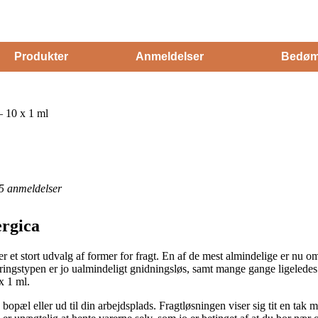
Produkter
Anmeldelser
Bedøm
– 10 x 1 ml
5
anmeldelser
ergica
der et stort udvalg af former for fragt. En af de mest almindelige er nu
ringstypen er jo ualmindeligt gnidningsløs, samt mange gange ligeledes 
x 1 ml.
n bopæl eller ud til din arbejdsplads. Fragtløsningen viser sig tit en tak 