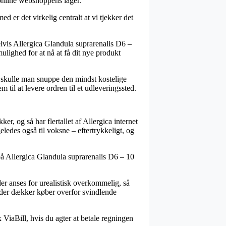
r online webshoppens lager.
 er det virkelig centralt at vi tjekker det
lvis Allergica Glandula suprarenalis D6 –
ulighed for at nå at få dit nye produkt
n skulle man snuppe den mindst kostelige
 til at levere ordren til et udleveringssted.
r, og så har flertallet af Allergica internet
ledes også til voksne – eftertrykkeligt, og
 på Allergica Glandula suprarenalis D6 – 10
der anses for urealistisk overkommelig, så
, der dækker køber overfor svindlende
 ViaBill, hvis du agter at betale regningen