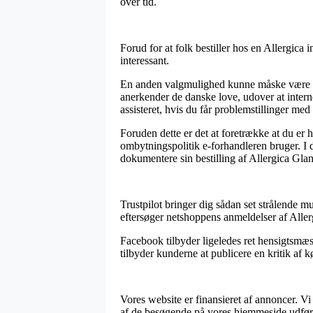
over tid.
Forud for at folk bestiller hos en Allergica
interessant.
En anden valgmulighed kunne måske være at 
anerkender de danske love, udover at interne
assisteret, hvis du får problemstillinger med 
Foruden dette er det at foretrække at du er
ombytningspolitik e-forhandleren bruger. I d
dokumentere sin bestilling af Allergica Gla
Trustpilot bringer dig sådan set strålende m
eftersøger netshoppens anmeldelser af Aller
Facebook tilbyder ligeledes ret hensigtsmæ
tilbyder kunderne at publicere en kritik af 
Vores website er finansieret af annoncer. V
af de besøgende på vores hjemmeside udfør