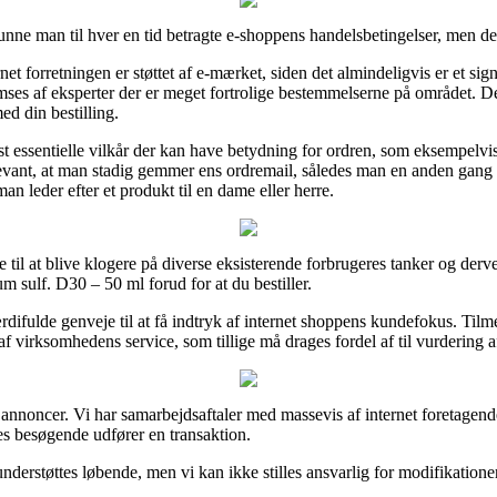
unne man til hver en tid betragte e-shoppens handelsbetingelser, men de
et forretningen er støttet af e-mærket, siden det almindeligvis er et si
ses af eksperter der er meget fortrolige bestemmelserne på området. Det
d din bestilling.
st essentielle vilkår der kan have betydning for ordren, som eksempelvis
vant, at man stadig gemmer ens ordremail, således man en anden gang vi
n leder efter et produkt til en dame eller herre.
eje til at blive klogere på diverse eksisterende forbrugeres tanker og de
m sulf. D30 – 50 ml forud for at du bestiller.
rdifulde genveje til at få indtryk af internet shoppens kundefokus. Til
f virksomhedens service, som tillige må drages fordel af til vurdering a
ra annoncer. Vi har samarbejdsaftaler med massevis af internet foretage
res besøgende udfører en transaktion.
derstøttes løbende, men vi kan ikke stilles ansvarlig for modifikationer 