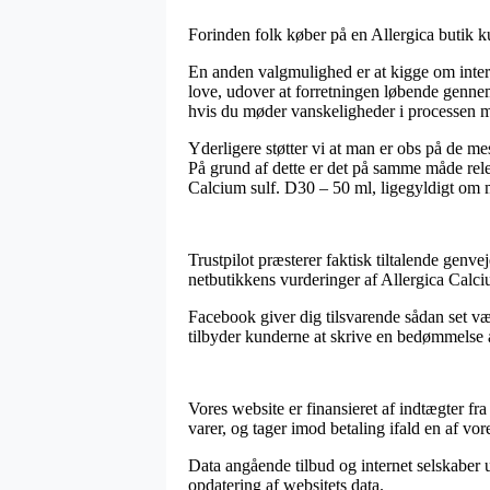
Forinden folk køber på en Allergica butik k
En anden valgmulighed er at kigge om intern
love, udover at forretningen løbende gennem
hvis du møder vanskeligheder i processen me
Yderligere støtter vi at man er obs på de me
På grund af dette er det på samme måde rele
Calcium sulf. D30 – 50 ml, ligegyldigt om ma
Trustpilot præsterer faktisk tiltalende genv
netbutikkens vurderinger af Allergica Calciu
Facebook giver dig tilsvarende sådan set væ
tilbyder kunderne at skrive en bedømmelse a
Vores website er finansieret af indtægter f
varer, og tager imod betaling ifald en af vo
Data angående tilbud og internet selskaber un
opdatering af websitets data.