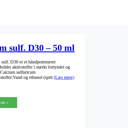
m sulf. D30 – 50 ml
sulf. D30 er et håndpotenseret
lder aktivstoffer i stærkt fortyndet og
:Calcium sulfuricum
toffer:Vand og ethanol (sprit
(Læs mere)
nu »