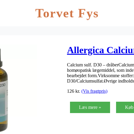
Torvet Fys
Allergica Calciu
Calcium sulf. D30 – dråberCalcium 
homøopatisk lægemiddel, som indeho
bearbejdet form.Virksomme stoffer
D30/Calciumsulfat.Øvrige indholdss
126
kr.
(Vis fragtpris)
Læs mere »
Køb 