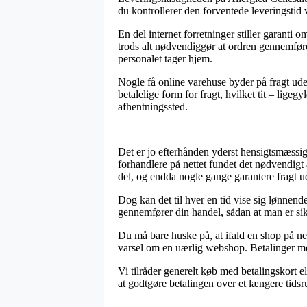
du kontrollerer den forventede leveringstid
En del internet forretninger stiller garant
trods alt nødvendiggør at ordren gennemføres 
personalet tager hjem.
Nogle få online varehuse byder på fragt uden
betalelige form for fragt, hvilket tit – ligeg
afhentningssted.
Det er jo efterhånden yderst hensigtsmæssigt 
forhandlere på nettet fundet det nødvendigt 
del, og endda nogle gange garantere fragt 
Dog kan det til hver en tid vise sig lønnend
gennemfører din handel, sådan at man er sikr
Du må bare huske på, at ifald en shop på net
varsel om en uærlig webshop. Betalinger med 
Vi tilråder generelt køb med betalingskort e
at godtgøre betalingen over et længere tids