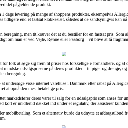
 ved det pågældende produkt.
i om 1 dags levering på mange af shoppens produkter, eksempelvis Aller
tidligere end et fastsat klokkeslæt, således at de sandsynligvis kan nå a
 beregning, men tit kræver det at du bestiller for en fastsat pris. Som
yldigt om man er ved Vejle, Rønne eller Faaborg – vil blive at få fragtmande
for folk at søge sig frem til priser hos forskellige e-forhandlere, og af
at mindske udsalgspriserne på deres produkter – til piger og drenge, og 
uden beregning.
e at undersøge visse internet varehuse i Danmark efter rabat på Allergi
et at opnå den mest betalelige pris.
tet markedsfører deres varer til salg for en udsalgspris som anses for um
kort er imidlertid dækket ind under et regulativ, der assisterer kunden
ller mobilbetaling. Som et alternativ burde du udnytte et afdragstilbud fr
rum.