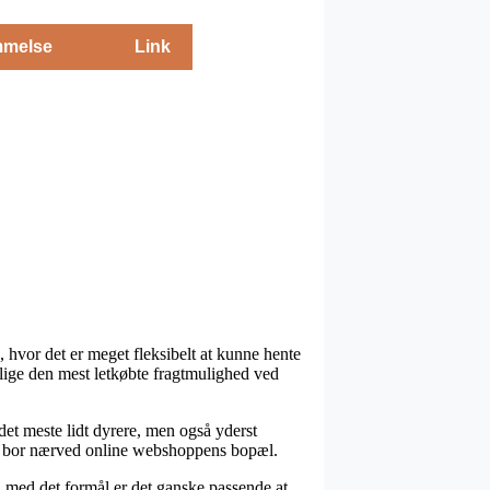
melse
Link
s, hvor det er meget fleksibelt at kunne hente
llige den mest letkøbte fragtmulighed ved
det meste lidt dyrere, men også yderst
t du bor nærved online webshoppens bopæl.
så med det formål er det ganske passende at