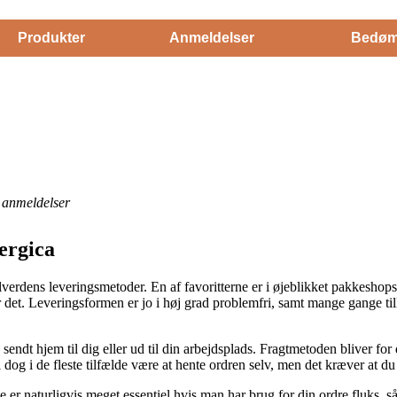
Produkter
Anmeldelser
Bedøm
anmeldelser
lergica
 alverdens leveringsmetoder. En af favoritterne er i øjeblikket pakkeshop
or det. Leveringsformen er jo i høj grad problemfri, samt mange gange ti
.
ndt hjem til dig eller ud til din arbejdsplads. Fragtmetoden bliver for 
il dog i de fleste tilfælde være at hente ordren selv, men det kræver a
 er naturligvis meget essentiel hvis man har brug for din ordre fluks, 