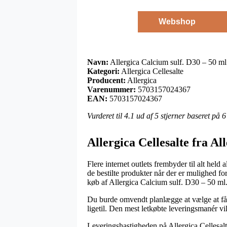
Webshop
Navn:
Allergica Calcium sulf. D30 – 50 ml
Kategori:
Allergica Cellesalte
Producent:
Allergica
Varenummer:
5703157024367
EAN:
5703157024367
Vurderet til
4.1
ud af 5 stjerner baseret på
6
Allergica Cellesalte fra Al
Flere internet outlets frembyder til alt held
de bestilte produkter når der er mulighed f
køb af Allergica Calcium sulf. D30 – 50 ml
Du burde omvendt planlægge at vælge at få se
ligetil. Den mest letkøbte leveringsmanér v
Leveringshastigheden på Allergica Cellesalte