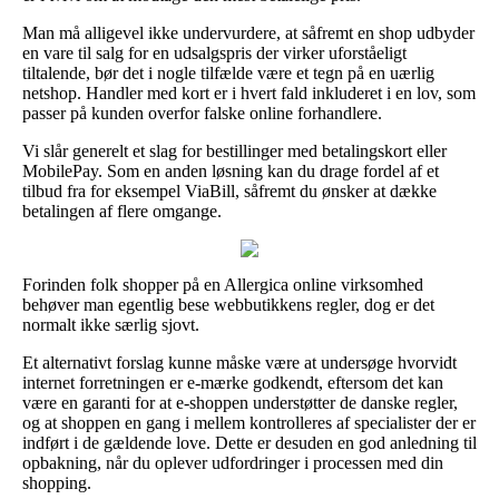
Man må alligevel ikke undervurdere, at såfremt en shop udbyder
en vare til salg for en udsalgspris der virker uforståeligt
tiltalende, bør det i nogle tilfælde være et tegn på en uærlig
netshop. Handler med kort er i hvert fald inkluderet i en lov, som
passer på kunden overfor falske online forhandlere.
Vi slår generelt et slag for bestillinger med betalingskort eller
MobilePay. Som en anden løsning kan du drage fordel af et
tilbud fra for eksempel ViaBill, såfremt du ønsker at dække
betalingen af flere omgange.
Forinden folk shopper på en Allergica online virksomhed
behøver man egentlig bese webbutikkens regler, dog er det
normalt ikke særlig sjovt.
Et alternativt forslag kunne måske være at undersøge hvorvidt
internet forretningen er e-mærke godkendt, eftersom det kan
være en garanti for at e-shoppen understøtter de danske regler,
og at shoppen en gang i mellem kontrolleres af specialister der er
indført i de gældende love. Dette er desuden en god anledning til
opbakning, når du oplever udfordringer i processen med din
shopping.