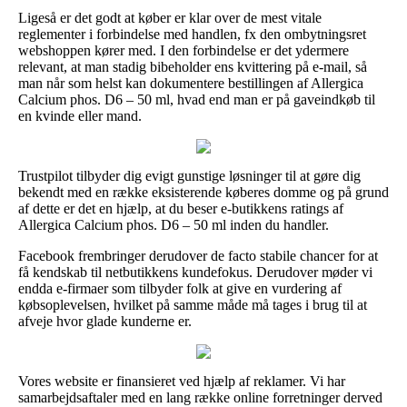
Ligeså er det godt at køber er klar over de mest vitale
reglementer i forbindelse med handlen, fx den ombytningsret
webshoppen kører med. I den forbindelse er det ydermere
relevant, at man stadig bibeholder ens kvittering på e-mail, så
man når som helst kan dokumentere bestillingen af Allergica
Calcium phos. D6 – 50 ml, hvad end man er på gaveindkøb til
en kvinde eller mand.
Trustpilot tilbyder dig evigt gunstige løsninger til at gøre dig
bekendt med en række eksisterende køberes domme og på grund
af dette er det en hjælp, at du beser e-butikkens ratings af
Allergica Calcium phos. D6 – 50 ml inden du handler.
Facebook frembringer derudover de facto stabile chancer for at
få kendskab til netbutikkens kundefokus. Derudover møder vi
endda e-firmaer som tilbyder folk at give en vurdering af
købsoplevelsen, hvilket på samme måde må tages i brug til at
afveje hvor glade kunderne er.
Vores website er finansieret ved hjælp af reklamer. Vi har
samarbejdsaftaler med en lang række online forretninger derved