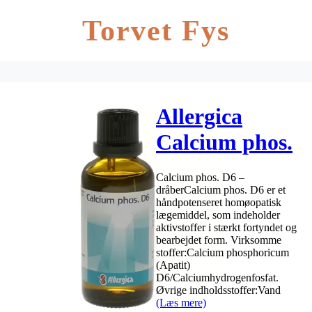
Torvet Fys
Allergica
Calcium phos.
D6 – 50 ml
Calcium phos. D6 –
dråberCalcium phos. D6 er et
håndpotenseret homøopatisk
lægemiddel, som indeholder
aktivstoffer i stærkt fortyndet og
bearbejdet form. Virksomme
stoffer:Calcium phosphoricum
(Apatit)
D6/Calciumhydrogenfosfat.
Øvrige indholdsstoffer:Vand
(Læs mere)