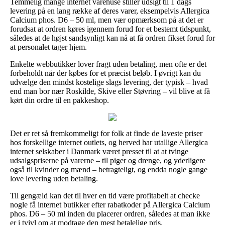
Temmelig mange internet varehuse stiller udsigt til 1 dags
levering på en lang række af deres varer, eksempelvis Allergica
Calcium phos. D6 – 50 ml, men vær opmærksom på at det er
forudsat at ordren køres igennem forud for et bestemt tidspunkt,
således at de højst sandsynligt kan nå at få ordren fikset forud for
at personalet tager hjem.
Enkelte webbutikker lover fragt uden betaling, men ofte er det
forbeholdt når der købes for et præcist beløb. I øvrigt kan du
udvælge den mindst kostelige slags levering, der typisk – hvad
end man bor nær Roskilde, Skive eller Støvring – vil blive at få
kørt din ordre til en pakkeshop.
Det er ret så fremkommeligt for folk at finde de laveste priser
hos forskellige internet outlets, og herved har utallige Allergica
internet selskaber i Danmark været presset til at at tvinge
udsalgspriserne på varerne – til piger og drenge, og yderligere
også til kvinder og mænd – betragteligt, og endda nogle gange
love levering uden betaling.
Til gengæld kan det til hver en tid være profitabelt at checke
nogle få internet butikker efter rabatkoder på Allergica Calcium
phos. D6 – 50 ml inden du placerer ordren, således at man ikke
er i tvivl om at modtage den mest betalelige pris.