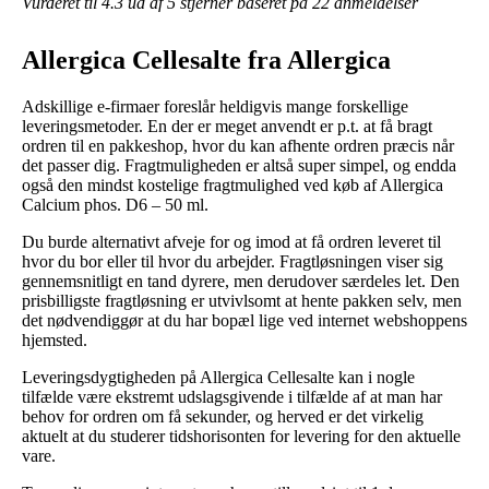
Vurderet til
4.3
ud af 5 stjerner baseret på
22
anmeldelser
Allergica Cellesalte fra Allergica
Adskillige e-firmaer foreslår heldigvis mange forskellige
leveringsmetoder. En der er meget anvendt er p.t. at få bragt
ordren til en pakkeshop, hvor du kan afhente ordren præcis når
det passer dig. Fragtmuligheden er altså super simpel, og endda
også den mindst kostelige fragtmulighed ved køb af Allergica
Calcium phos. D6 – 50 ml.
Du burde alternativt afveje for og imod at få ordren leveret til
hvor du bor eller til hvor du arbejder. Fragtløsningen viser sig
gennemsnitligt en tand dyrere, men derudover særdeles let. Den
prisbilligste fragtløsning er utvivlsomt at hente pakken selv, men
det nødvendiggør at du har bopæl lige ved internet webshoppens
hjemsted.
Leveringsdygtigheden på Allergica Cellesalte kan i nogle
tilfælde være ekstremt udslagsgivende i tilfælde af at man har
behov for ordren om få sekunder, og herved er det virkelig
aktuelt at du studerer tidshorisonten for levering for den aktuelle
vare.