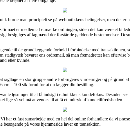
betale beløbet af flere omgange.
ik burde man principielt se på webbutikkens betingelser, men det er n
 e-firmaet er medlem af e-mærke ordningen, siden det kan være et bille
sigt besigtiges af fagmænd der forstår de gældende bestemmelser. Desude
tagende til de grundlæggende forhold i forbindelse med transaktionen, s
t man stadigvæk bevarer ens ordremail, så man fremadrettet kan eftervis
mand eller kvinde.
 at iagttage en stor gruppe andre forbrugeres vurderinger og på grund af 
 cm – 100 stk forud for at du lægger din bestilling.
vante løsninger til at få indsigt i e-butikkens kundefokus. Desuden ses
 lige så vel må anvendes til at få et indtryk af kundetilfredsheden.
Vi har et fast samarbejde med en hel del online forhandlere da vi præse
 de besøgende på vores hjemmeside laver en transaktion.