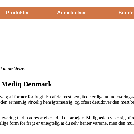
Produkter
Anmeldelser
Bedøm
0
anmeldelser
ra Mediq Denmark
 udvalg af former for fragt. En af de mest benyttede er lige nu udlevering
oden er nemlig virkelig hensigtsmæssig, og oftest derudover den mest b
levering til din adresse eller ud til dit arbejde. Muligheden viser sig af 
elige form for fragt er unægtelig at du selv henter varerne, men den mu