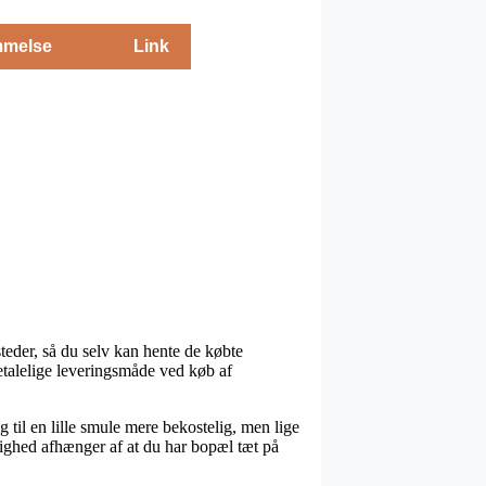
melse
Link
ssteder, så du selv kan hente de købte
etalelige leveringsmåde ved køb af
og til en lille smule mere bekostelig, men lige
lighed afhænger af at du har bopæl tæt på