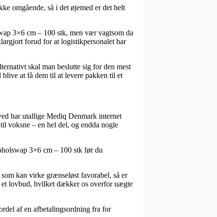
akke omgående, så i det øjemed er det helt
lswap 3×6 cm – 100 stk, men vær vagtsom da
largjort forud for at logistikpersonalet har
lternativt skal man beslutte sig for den mest
ive at få dem til at levere pakken til et
rved har utallige Mediq Denmark internet
 til voksne – en hel del, og endda nogle
koholswap 3×6 cm – 100 stk før du
 som kan virke grænseløst favorabel, så er
t i et lovbud, hvilket dækker os overfor uægte
rdel af en afbetalingsordning fra for