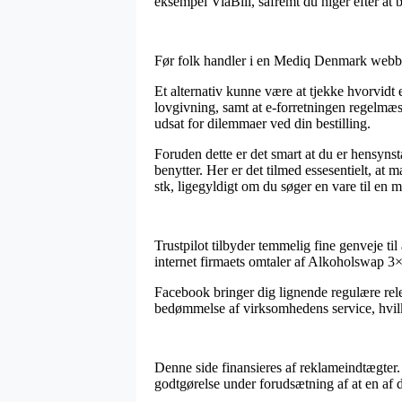
eksempel ViaBill, såfremt du higer efter at 
Før folk handler i en Mediq Denmark webbut
Et alternativ kunne være at tjekke hvorvidt
lovgivning, samt at e-forretningen regelmæs
udsat for dilemmaer ved din bestilling.
Foruden dette er det smart at du er hensyns
benytter. Her er det tilmed essesentielt, a
stk, ligegyldigt om du søger en vare til en 
Trustpilot tilbyder temmelig fine genveje til
internet firmaets omtaler af Alkoholswap 3×6
Facebook bringer dig lignende regulære rele
bedømmelse af virksomhedens service, hvilket
Denne side finansieres af reklameindtægter. 
godtgørelse under forudsætning af at en af