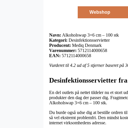
Webshop
Navn:
Alkoholswap 3×6 cm – 100 stk
Kategori:
Desinfektionsservietter
Producent:
Mediq Denmark
Varenummer:
5712114000658
EAN:
5712114000658
Vurderet til
4.2
ud af 5 stjerner baseret på
3
Desinfektionsservietter f
En del outlets på nettet tildeler nu et stort
produkter den dag der passer dig. Fragtmet
Alkoholswap 3×6 cm – 100 stk.
Du burde også udse dig at bestille ordren til 
så vel ekstremt problemfri. Den mindst kost
internet virksomhedens adresse.