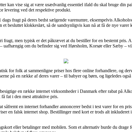
ter kan vise sig at være usædvanlig essentiel ifald du skal bruge din p
or levering ved det respektive produkt.
il 1 dags fragt på deres bedst sælgende varenumre, eksempelvis Alkoho
n et besluttet klokkeslæt, så de sandsynligvis kan nå at få de nye varer k
 fragt, men typisk er det påkrævet at du bestiller for en bestemt pris. A
e – uafhængig om du befinder sig ved Hørsholm, Korsør eller Sæby – vil bl
isk for folk at sammenligne priser hos flere online forhandlere, og de
iserne på en række af deres varer – til babyer og børn, og ligeledes også
t besigtige en række internet virksomheder i Danmark efter rabat på Al
å fat i den mest attraktive pris.
såfremt en internet forhandler annoncerer bedst i test varer for en pris
viser en falsk internet shop. Bestillinger med kort er trods alt inkludere
skort eller betalinger med mobilen. Som et alternativ burde du drage fo