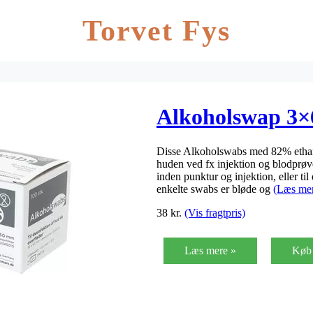
Torvet Fys
Alkoholswap 3×6
Disse Alkoholswabs med 82% ethanol
huden ved fx injektion og blodprøv
inden punktur og injektion, eller ti
enkelte swabs er bløde og
(Læs me
38
kr.
(Vis fragtpris)
Læs mere »
Køb 