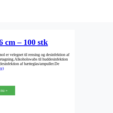
 cm – 100 stk
 er velegnet til rensing og desinfektion af
etagning.Alkoholswabs til huddesinfektion
l desinfektion af hætteglas/ampuller.De
re)
nu »