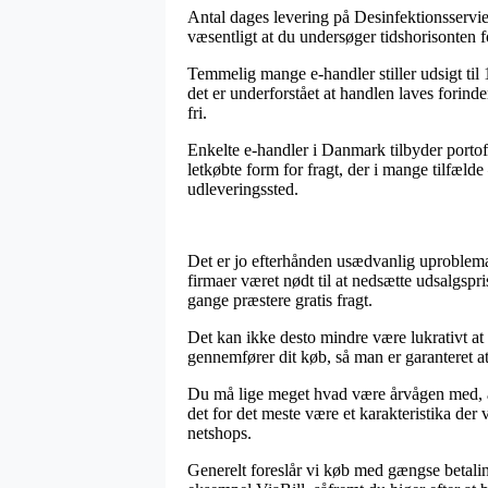
Antal dages levering på Desinfektionsserviet
væsentligt at du undersøger tidshorisonten f
Temmelig mange e-handler stiller udsigt t
det er underforstået at handlen laves forinde
fri.
Enkelte e-handler i Danmark tilbyder portofri
letkøbte form for fragt, der i mange tilfæld
udleveringssted.
Det er jo efterhånden usædvanlig uproblemat
firmaer været nødt til at nedsætte udsalgspr
gange præstere gratis fragt.
Det kan ikke desto mindre være lukrativt a
gennemfører dit køb, så man er garanteret at f
Du må lige meget hvad være årvågen med, at 
det for det meste være et karakteristika der 
netshops.
Generelt foreslår vi køb med gængse betaling