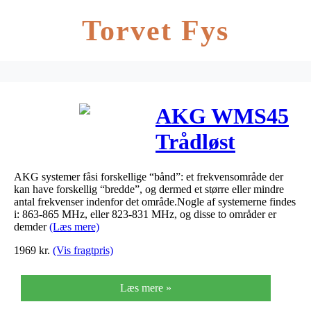
Torvet Fys
AKG WMS45
Trådløst
presentersystem
AKG systemer fåsi forskellige “bånd”: et frekvensområde der
Frekvensbåndb
kan have forskellig “bredde”, og dermed et større eller mindre
antal frekvenser indenfor det område.Nogle af systemerne findes
A (530 – 560
i: 863-865 MHz, eller 823-831 MHz, og disse to områder er
demder
(Læs mere)
MHz)
1969
kr.
(Vis fragtpris)
Læs mere »