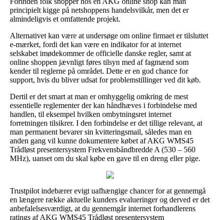
Forinden folk shopper hos en AKG online shop kan man
principielt kigge på netshoppens handelsvilkår, men det er
almindeligvis et omfattende projekt.
Alternativet kan være at undersøge om online firmaet er tilsluttet
e-mærket, fordi det kan være en indikator for at internet
selskabet imødekommer de officielle danske regler, samt at
online shoppen jævnligt føres tilsyn med af fagmænd som
kender til reglerne på området. Dette er en god chance for
support, hvis du bliver udsat for problemstillinger ved dit køb.
Dertil er det smart at man er omhyggelig omkring de mest
essentielle reglementer der kan håndhæves i forbindelse med
handlen, til eksempel hvilken ombytningsret internet
forretningen tilsikrer. I den forbindelse er det tillige relevant, at
man permanent bevarer sin kvitteringsmail, således man en
anden gang vil kunne dokumentere købet af AKG WMS45
Trådløst presentersystem Frekvensbåndbredde A (530 – 560
MHz), uanset om du skal købe en gave til en dreng eller pige.
Trustpilot indebærer evigt uafhængige chancer for at gennemgå
en længere række aktuelle kunders evalueringer og derved er det
anbefalelsesværdigt, at du gennemgår internet forhandlerens
ratings af AKG WMS45 Trådløst presentersystem