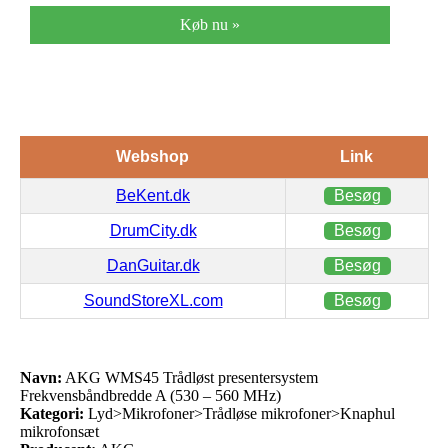
Køb nu »
Webshop
Link
BeKent.dk
Besøg
DrumCity.dk
Besøg
DanGuitar.dk
Besøg
SoundStoreXL.com
Besøg
Navn:
AKG WMS45 Trådløst presentersystem
Frekvensbåndbredde A (530 – 560 MHz)
Kategori:
Lyd>Mikrofoner>Trådløse mikrofoner>Knaphul
mikrofonsæt