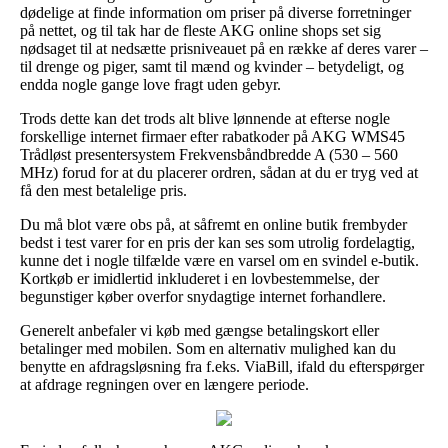
dødelige at finde information om priser på diverse forretninger
på nettet, og til tak har de fleste AKG online shops set sig
nødsaget til at nedsætte prisniveauet på en række af deres varer –
til drenge og piger, samt til mænd og kvinder – betydeligt, og
endda nogle gange love fragt uden gebyr.
Trods dette kan det trods alt blive lønnende at efterse nogle
forskellige internet firmaer efter rabatkoder på AKG WMS45
Trådløst presentersystem Frekvensbåndbredde A (530 – 560
MHz) forud for at du placerer ordren, sådan at du er tryg ved at
få den mest betalelige pris.
Du må blot være obs på, at såfremt en online butik frembyder
bedst i test varer for en pris der kan ses som utrolig fordelagtig,
kunne det i nogle tilfælde være en varsel om en svindel e-butik.
Kortkøb er imidlertid inkluderet i en lovbestemmelse, der
begunstiger køber overfor snydagtige internet forhandlere.
Generelt anbefaler vi køb med gængse betalingskort eller
betalinger med mobilen. Som en alternativ mulighed kan du
benytte en afdragsløsning fra f.eks. ViaBill, ifald du efterspørger
at afdrage regningen over en længere periode.