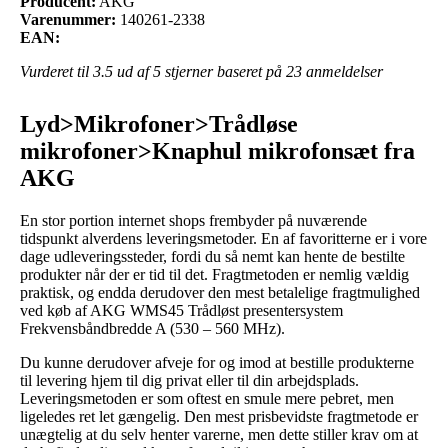
Producent:
AKG
Varenummer:
140261-2338
EAN:
Vurderet til
3.5
ud af 5 stjerner baseret på
23
anmeldelser
Lyd>Mikrofoner>Trådløse
mikrofoner>Knaphul mikrofonsæt fra
AKG
En stor portion internet shops frembyder på nuværende
tidspunkt alverdens leveringsmetoder. En af favoritterne er i vore
dage udleveringssteder, fordi du så nemt kan hente de bestilte
produkter når der er tid til det. Fragtmetoden er nemlig vældig
praktisk, og endda derudover den mest betalelige fragtmulighed
ved køb af AKG WMS45 Trådløst presentersystem
Frekvensbåndbredde A (530 – 560 MHz).
Du kunne derudover afveje for og imod at bestille produkterne
til levering hjem til dig privat eller til din arbejdsplads.
Leveringsmetoden er som oftest en smule mere pebret, men
ligeledes ret let gængelig. Den mest prisbevidste fragtmetode er
unægtelig at du selv henter varerne, men dette stiller krav om at