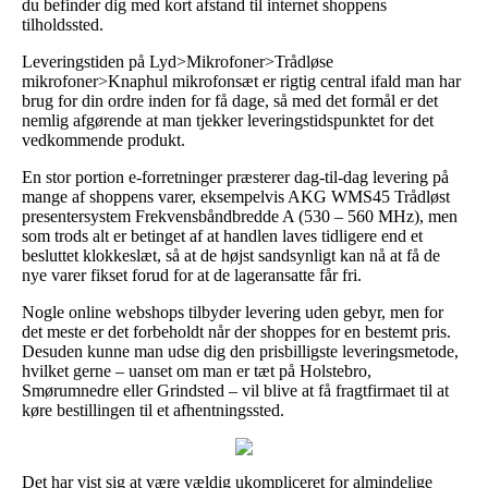
du befinder dig med kort afstand til internet shoppens
tilholdssted.
Leveringstiden på Lyd>Mikrofoner>Trådløse
mikrofoner>Knaphul mikrofonsæt er rigtig central ifald man har
brug for din ordre inden for få dage, så med det formål er det
nemlig afgørende at man tjekker leveringstidspunktet for det
vedkommende produkt.
En stor portion e-forretninger præsterer dag-til-dag levering på
mange af shoppens varer, eksempelvis AKG WMS45 Trådløst
presentersystem Frekvensbåndbredde A (530 – 560 MHz), men
som trods alt er betinget af at handlen laves tidligere end et
besluttet klokkeslæt, så at de højst sandsynligt kan nå at få de
nye varer fikset forud for at de lageransatte får fri.
Nogle online webshops tilbyder levering uden gebyr, men for
det meste er det forbeholdt når der shoppes for en bestemt pris.
Desuden kunne man udse dig den prisbilligste leveringsmetode,
hvilket gerne – uanset om man er tæt på Holstebro,
Smørumnedre eller Grindsted – vil blive at få fragtfirmaet til at
køre bestillingen til et afhentningssted.
Det har vist sig at være vældig ukompliceret for almindelige