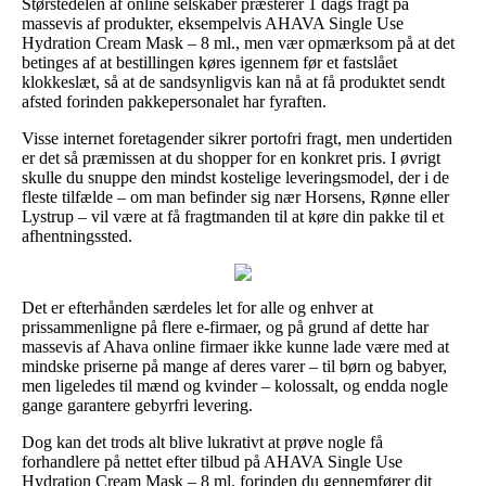
Størstedelen af online selskaber præsterer 1 dags fragt på
massevis af produkter, eksempelvis AHAVA Single Use
Hydration Cream Mask – 8 ml., men vær opmærksom på at det
betinges af at bestillingen køres igennem før et fastslået
klokkeslæt, så at de sandsynligvis kan nå at få produktet sendt
afsted forinden pakkepersonalet har fyraften.
Visse internet foretagender sikrer portofri fragt, men undertiden
er det så præmissen at du shopper for en konkret pris. I øvrigt
skulle du snuppe den mindst kostelige leveringsmodel, der i de
fleste tilfælde – om man befinder sig nær Horsens, Rønne eller
Lystrup – vil være at få fragtmanden til at køre din pakke til et
afhentningssted.
Det er efterhånden særdeles let for alle og enhver at
prissammenligne på flere e-firmaer, og på grund af dette har
massevis af Ahava online firmaer ikke kunne lade være med at
mindske priserne på mange af deres varer – til børn og babyer,
men ligeledes til mænd og kvinder – kolossalt, og endda nogle
gange garantere gebyrfri levering.
Dog kan det trods alt blive lukrativt at prøve nogle få
forhandlere på nettet efter tilbud på AHAVA Single Use
Hydration Cream Mask – 8 ml. forinden du gennemfører dit