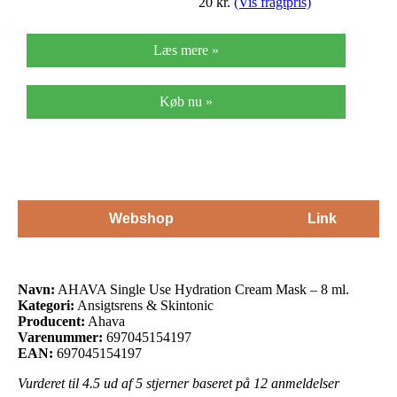
20
kr.
(Vis fragtpris)
Læs mere »
Køb nu »
Webshop
Link
Navn:
AHAVA Single Use Hydration Cream Mask – 8 ml.
Kategori:
Ansigtsrens & Skintonic
Producent:
Ahava
Varenummer:
697045154197
EAN:
697045154197
Vurderet til
4.5
ud af 5 stjerner baseret på
12
anmeldelser