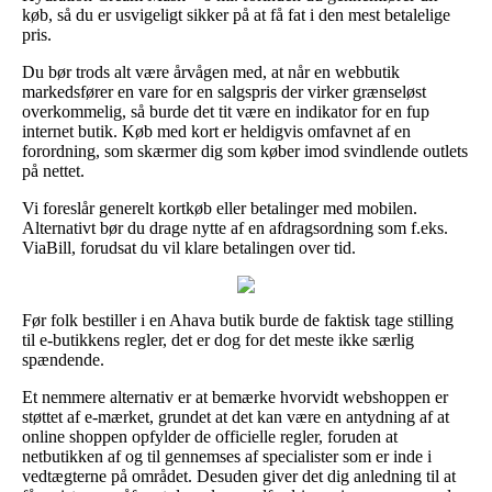
køb, så du er usvigeligt sikker på at få fat i den mest betalelige
pris.
Du bør trods alt være årvågen med, at når en webbutik
markedsfører en vare for en salgspris der virker grænseløst
overkommelig, så burde det tit være en indikator for en fup
internet butik. Køb med kort er heldigvis omfavnet af en
forordning, som skærmer dig som køber imod svindlende outlets
på nettet.
Vi foreslår generelt kortkøb eller betalinger med mobilen.
Alternativt bør du drage nytte af en afdragsordning som f.eks.
ViaBill, forudsat du vil klare betalingen over tid.
Før folk bestiller i en Ahava butik burde de faktisk tage stilling
til e-butikkens regler, det er dog for det meste ikke særlig
spændende.
Et nemmere alternativ er at bemærke hvorvidt webshoppen er
støttet af e-mærket, grundet at det kan være en antydning af at
online shoppen opfylder de officielle regler, foruden at
netbutikken af og til gennemses af specialister som er inde i
vedtægterne på området. Desuden giver det dig anledning til at