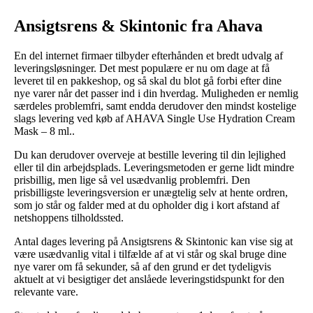
Ansigtsrens & Skintonic fra Ahava
En del internet firmaer tilbyder efterhånden et bredt udvalg af
leveringsløsninger. Det mest populære er nu om dage at få
leveret til en pakkeshop, og så skal du blot gå forbi efter dine
nye varer når det passer ind i din hverdag. Muligheden er nemlig
særdeles problemfri, samt endda derudover den mindst kostelige
slags levering ved køb af AHAVA Single Use Hydration Cream
Mask – 8 ml..
Du kan derudover overveje at bestille levering til din lejlighed
eller til din arbejdsplads. Leveringsmetoden er gerne lidt mindre
prisbillig, men lige så vel usædvanlig problemfri. Den
prisbilligste leveringsversion er unægtelig selv at hente ordren,
som jo står og falder med at du opholder dig i kort afstand af
netshoppens tilholdssted.
Antal dages levering på Ansigtsrens & Skintonic kan vise sig at
være usædvanlig vital i tilfælde af at vi står og skal bruge dine
nye varer om få sekunder, så af den grund er det tydeligvis
aktuelt at vi besigtiger det anslåede leveringstidspunkt for den
relevante vare.