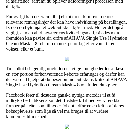
få assistance, såfremt du oplever udfordringer i processen med
dit køb.
For øvrigt kan det være til hjælp at du er klar over de mest
relevante retningslinjer der kan have indvirkning på bestillingen,
fx den ombytningsret webbutikken kører med. Her er det også
vigtigt, at man altid bevarer ens kvitteringsmail, således man i
fremtiden kan påvise sin ordre af AHAVA Single Use Hydration
Cream Mask – 8 ml., om man er på udkig efter varer til en
voksen eller et barn.
Trustpilot bringer dig nogle fordelagtige muligheder for at læse
en stor portion forhenværende køberes erfaringer og derfor kan
det være til hjælp, at du beser online butikkens kritik af AHAVA
Single Use Hydration Cream Mask – 8 ml. inden du køber.
Facebook fører til desuden ganske nyttige metoder til at få
indtryk af e-butikkens kundetilfredshed. Tilmed ser vi endda
firmaer på nettet som tilbyder folk at udforme en kritik af deres
købsoplevelse, som lige så vel må bruges til at vurdere
kundernes tilfredshed.