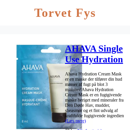
Torvet Fys
AHAVA Single
Use Hydration
Cream Mask –
Ahava Hydration Cream Mask
8 ml.
er en maske der tilfører din hud
masser af fugt på blot 3
minutter!Ahava Hydration
Cream Mask er en fugtgivende
maske beriget med mineraler fra
Den Døde Hav, mudder,
sheasmør og et fint udvalg af
kraftfulde fugtgivende ingredien
(Læs mere)