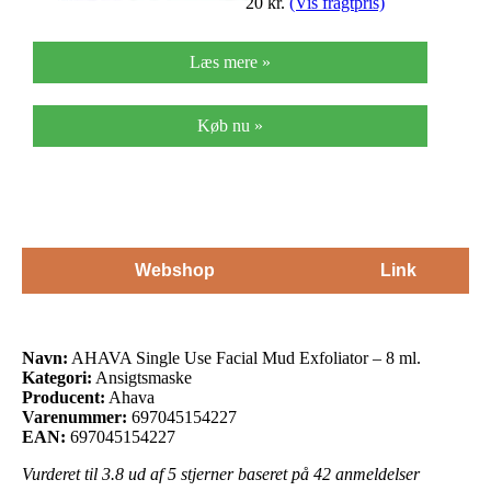
20
kr.
(Vis fragtpris)
Læs mere »
Køb nu »
Webshop
Link
Navn:
AHAVA Single Use Facial Mud Exfoliator – 8 ml.
Kategori:
Ansigtsmaske
Producent:
Ahava
Varenummer:
697045154227
EAN:
697045154227
Vurderet til
3.8
ud af 5 stjerner baseret på
42
anmeldelser