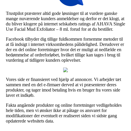
Trustpilot præsterer altid gode løsninger til at vurdere ganske
mange nuværende kunders anmeldelser og derfor er det klogt, at
du bliver klogere på internet selskabets ratings af AHAVA Single
Use Facial Mud Exfoliator – 8 ml. forud for at du bestiller.
Facebook tilbyder dig tillige fuldkommen fornemme metoder til
at få indsigt i internet virksomhedens pålidelighed. Derudover er
der en del online forretninger hvor det er muligt at nedfælde en
bedømmelse af ordreforløbet, hvilket tillige kan tages i brug til
vurdering af tidligere kunders oplevelser.
Vores side er finansieret ved hjælp af annoncer. Vi arbejder tæt
sammen med en del e-firmaer derved at vi præsenterer deres
produkter, og tager imod betaling hvis en bruger fra vores side
laver et indkøb.
Fakta angående produkter og online forretninger vedligeholdes
hele tiden, men vi ønsker ikke at påtage os ansvaret for
modifikationer der eventuelt er realiseret siden vi sidste gang
opdaterede websitets data.