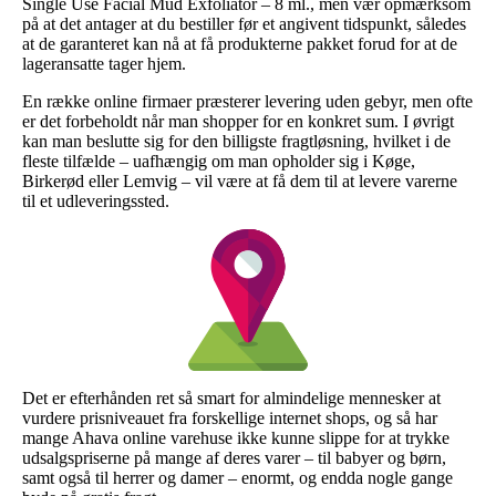
Single Use Facial Mud Exfoliator – 8 ml., men vær opmærksom
på at det antager at du bestiller før et angivent tidspunkt, således
at de garanteret kan nå at få produkterne pakket forud for at de
lageransatte tager hjem.
En række online firmaer præsterer levering uden gebyr, men ofte
er det forbeholdt når man shopper for en konkret sum. I øvrigt
kan man beslutte sig for den billigste fragtløsning, hvilket i de
fleste tilfælde – uafhængig om man opholder sig i Køge,
Birkerød eller Lemvig – vil være at få dem til at levere varerne
til et udleveringssted.
Det er efterhånden ret så smart for almindelige mennesker at
vurdere prisniveauet fra forskellige internet shops, og så har
mange Ahava online varehuse ikke kunne slippe for at trykke
udsalgspriserne på mange af deres varer – til babyer og børn,
samt også til herrer og damer – enormt, og endda nogle gange