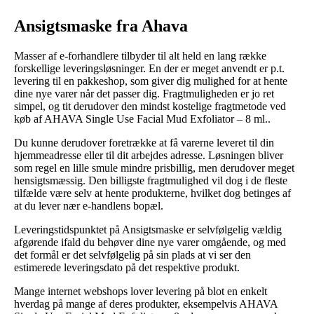
Ansigtsmaske fra Ahava
Masser af e-forhandlere tilbyder til alt held en lang række
forskellige leveringsløsninger. En der er meget anvendt er p.t.
levering til en pakkeshop, som giver dig mulighed for at hente
dine nye varer når det passer dig. Fragtmuligheden er jo ret
simpel, og tit derudover den mindst kostelige fragtmetode ved
køb af AHAVA Single Use Facial Mud Exfoliator – 8 ml..
Du kunne derudover foretrække at få varerne leveret til din
hjemmeadresse eller til dit arbejdes adresse. Løsningen bliver
som regel en lille smule mindre prisbillig, men derudover meget
hensigtsmæssig. Den billigste fragtmulighed vil dog i de fleste
tilfælde være selv at hente produkterne, hvilket dog betinges af
at du lever nær e-handlens bopæl.
Leveringstidspunktet på Ansigtsmaske er selvfølgelig vældig
afgørende ifald du behøver dine nye varer omgående, og med
det formål er det selvfølgelig på sin plads at vi ser den
estimerede leveringsdato på det respektive produkt.
Mange internet webshops lover levering på blot en enkelt
hverdag på mange af deres produkter, eksempelvis AHAVA