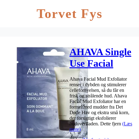
Torvet Fys
AHAVA Single
Use Facial
Mud
Ahava Facial Mud Exfoliator
Exfoliator – 8
renser i dybden og stimulerer
cellefornyelsen, så du får en
ml.
frisk og strålende hud. Ahava
Facial Mud Exfoliator har en
formel med mudder fra Det
Døde Hav og ekstra små korn,
der forsigtigt eksfolierer
hudoverfladen. Dette fjern
(Læs
mere)