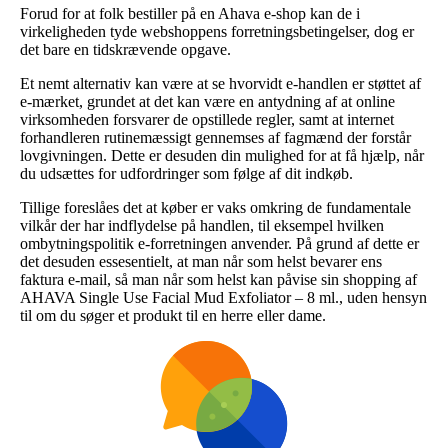
Forud for at folk bestiller på en Ahava e-shop kan de i
virkeligheden tyde webshoppens forretningsbetingelser, dog er
det bare en tidskrævende opgave.
Et nemt alternativ kan være at se hvorvidt e-handlen er støttet af
e-mærket, grundet at det kan være en antydning af at online
virksomheden forsvarer de opstillede regler, samt at internet
forhandleren rutinemæssigt gennemses af fagmænd der forstår
lovgivningen. Dette er desuden din mulighed for at få hjælp, når
du udsættes for udfordringer som følge af dit indkøb.
Tillige foreslåes det at køber er vaks omkring de fundamentale
vilkår der har indflydelse på handlen, til eksempel hvilken
ombytningspolitik e-forretningen anvender. På grund af dette er
det desuden essesentielt, at man når som helst bevarer ens
faktura e-mail, så man når som helst kan påvise sin shopping af
AHAVA Single Use Facial Mud Exfoliator – 8 ml., uden hensyn
til om du søger et produkt til en herre eller dame.