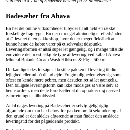
Vurderet til
4.7
ud af 5 stjerner baseret på
25
anmeldelser
Badesæber fra Ahava
En hel del online virksomheder tilbyder til alt held en række
forskellige fragttyper. En der er meget almindelig er efterhånden
at få leveret til en pakkeshop, hvor det er meget fleksibelt at
kunne hente de købte varer på et selvvalgt tidspunkt.
Leveringsformen er altså super let gængelig, og i mange tilfælde
endvidere den mest letkøbte type af levering ved køb af Ahava
Mineral Botanic Cream Wash Hibiscus & Fig – 500 ml.
Du kan ligeledes forsøge at bestille pakken til levering til din
lejlighed eller ud på dit arbejde. Fragtmuligheden viser sig som
oftest en kende mere pebret, men desuden ret så let gængelig.
Den billigste leveringsform kan ikke modsiges at være selv at
hente ordren, men dette forudsætter at du opholder dig nærved
e-forretningens tilholdssted.
Antal dages levering på Badesæber er selvfølgelig rigtig
afgørende om man har behov for pakken om få sekunder, og af
den grund er det aldeles afgørende at man finder den anslåede
leveringstid for det pågældende produkt.