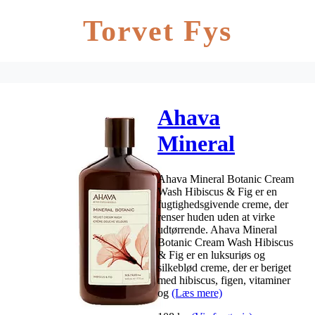
Torvet Fys
Ahava
Mineral
Botanic
Ahava Mineral Botanic Cream
Cream Wash
Wash Hibiscus & Fig er en
fugtighedsgivende creme, der
Hibiscus &
renser huden uden at virke
udtørrende. Ahava Mineral
Fig – 500 ml
Botanic Cream Wash Hibiscus
& Fig er en luksuriøs og
silkeblød creme, der er beriget
med hibiscus, figen, vitaminer
og
(Læs mere)