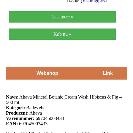
108
kr.
(Vis fragtpris)
Læs mere »
Køb nu »
Webshop
Link
Navn:
Ahava Mineral Botanic Cream Wash Hibiscus & Fig –
500 ml
Kategori:
Badesæber
Producent:
Ahava
Varenummer:
697045003433
EAN:
697045003433