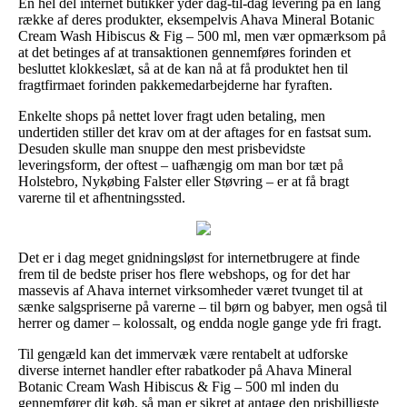
En hel del internet butikker yder dag-til-dag levering på en lang
række af deres produkter, eksempelvis Ahava Mineral Botanic
Cream Wash Hibiscus & Fig – 500 ml, men vær opmærksom på
at det betinges af at transaktionen gennemføres forinden et
besluttet klokkeslæt, så at de kan nå at få produktet hen til
fragtfirmaet forinden pakkemedarbejderne har fyraften.
Enkelte shops på nettet lover fragt uden betaling, men
undertiden stiller det krav om at der aftages for en fastsat sum.
Desuden skulle man snuppe den mest prisbevidste
leveringsform, der oftest – uafhængig om man bor tæt på
Holstebro, Nykøbing Falster eller Støvring – er at få bragt
varerne til et afhentningssted.
Det er i dag meget gnidningsløst for internetbrugere at finde
frem til de bedste priser hos flere webshops, og for det har
massevis af Ahava internet virksomheder været tvunget til at
sænke salgspriserne på varerne – til børn og babyer, men også til
herrer og damer – kolossalt, og endda nogle gange yde fri fragt.
Til gengæld kan det immervæk være rentabelt at udforske
diverse internet handler efter rabatkoder på Ahava Mineral
Botanic Cream Wash Hibiscus & Fig – 500 ml inden du
gennemfører dit køb, så man er sikret at antage den prisbilligste