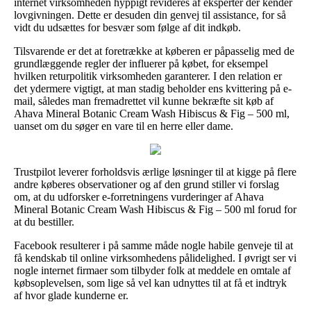
internet virksomheden hyppigt revideres af eksperter der kender
lovgivningen. Dette er desuden din genvej til assistance, for så
vidt du udsættes for besvær som følge af dit indkøb.
Tilsvarende er det at foretrække at køberen er påpasselig med de
grundlæggende regler der influerer på købet, for eksempel
hvilken returpolitik virksomheden garanterer. I den relation er
det ydermere vigtigt, at man stadig beholder ens kvittering på e-
mail, således man fremadrettet vil kunne bekræfte sit køb af
Ahava Mineral Botanic Cream Wash Hibiscus & Fig – 500 ml,
uanset om du søger en vare til en herre eller dame.
Trustpilot leverer forholdsvis ærlige løsninger til at kigge på flere
andre køberes observationer og af den grund stiller vi forslag
om, at du udforsker e-forretningens vurderinger af Ahava
Mineral Botanic Cream Wash Hibiscus & Fig – 500 ml forud for
at du bestiller.
Facebook resulterer i på samme måde nogle habile genveje til at
få kendskab til online virksomhedens pålidelighed. I øvrigt ser vi
nogle internet firmaer som tilbyder folk at meddele en omtale af
købsoplevelsen, som lige så vel kan udnyttes til at få et indtryk
af hvor glade kunderne er.