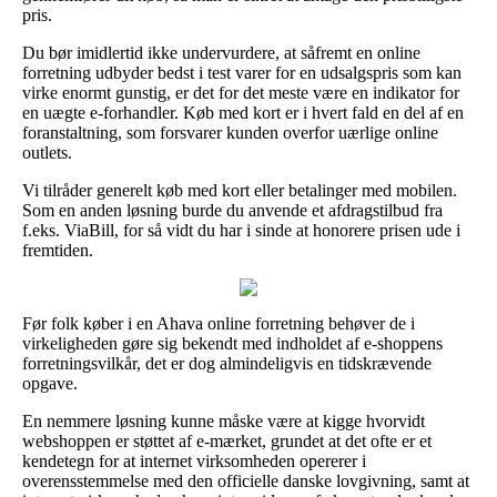
pris.
Du bør imidlertid ikke undervurdere, at såfremt en online
forretning udbyder bedst i test varer for en udsalgspris som kan
virke enormt gunstig, er det for det meste være en indikator for
en uægte e-forhandler. Køb med kort er i hvert fald en del af en
foranstaltning, som forsvarer kunden overfor uærlige online
outlets.
Vi tilråder generelt køb med kort eller betalinger med mobilen.
Som en anden løsning burde du anvende et afdragstilbud fra
f.eks. ViaBill, for så vidt du har i sinde at honorere prisen ude i
fremtiden.
Før folk køber i en Ahava online forretning behøver de i
virkeligheden gøre sig bekendt med indholdet af e-shoppens
forretningsvilkår, det er dog almindeligvis en tidskrævende
opgave.
En nemmere løsning kunne måske være at kigge hvorvidt
webshoppen er støttet af e-mærket, grundet at det ofte er et
kendetegn for at internet virksomheden opererer i
overensstemmelse med den officielle danske lovgivning, samt at