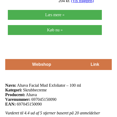
204
kr.
(Vis fragtpris)
Læs mere »
Køb nu »
Webshop
Link
Navn:
Ahava Facial Mud Exfoliator – 100 ml
Kategori:
Skrubbecreme
Producent:
Ahava
Varenummer:
697045150090
EAN:
697045150090
Vurderet til
4.4
ud af 5 stjerner baseret på
20
anmeldelser