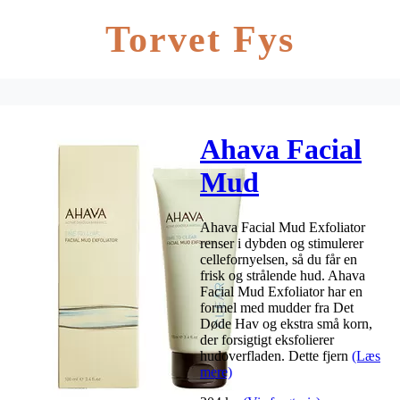
Torvet Fys
Ahava Facial
Mud
Exfoliator –
Ahava Facial Mud Exfoliator
100 ml
renser i dybden og stimulerer
cellefornyelsen, så du får en
frisk og strålende hud. Ahava
Facial Mud Exfoliator har en
formel med mudder fra Det
Døde Hav og ekstra små korn,
der forsigtigt eksfolierer
hudoverfladen. Dette fjern
(Læs
mere)