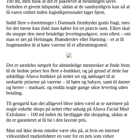
100 ml, men husk at det er påkrævet at bestillingen laves
forinden et givent tidspunkt, sådan at de sandsynligvis kan nå at
få varen ordnet inden logistikpersonalet tager hjem.
Indtil flere e-forretninger i Danmark frembyder gratis fragt, men
for det meste kun ifald man køber for en præcis sum. Ellers skal
du snuppe den mest betalelige leveringsudgave, som oftest – om
man er tæt på Helsingør, Brønderslev eller Hørning – er at få
fragtmanden til at køre varerne til et afhentningssted.
Det er særdeles simpelt for almindelige mennesker at finde frem
til de bedste priser hos flere e-butikker, og på grund af dette har
adskillige Ahava butikker på nettet set sig nødsaget til at
nedsætte priserne på varerne – til børn og babyer, samt til damer
og herrer – markant, og endda nogle gange sikre levering uden
betaling.
Til gengæld kan det alligevel blive tiden værd at se nærmere på
nogle enkelte shops på nettet efter udsalg på Ahava Facial Mud
Exfoliator – 100 ml inden du færdiggør din shopping, sådan at
du er garanteret at få fat i den laveste pris.
Man må ikke desto mindre være obs på, at hvis en internet
virksomhed markedsfører en vare for en pris som virker