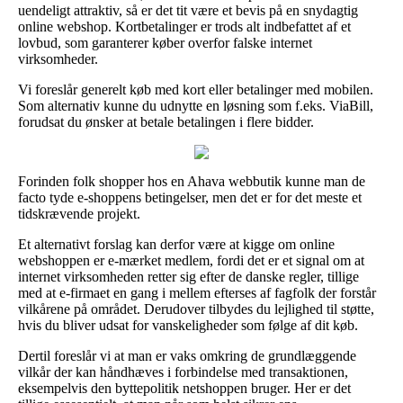
uendeligt attraktiv, så er det tit være et bevis på en snydagtig
online webshop. Kortbetalinger er trods alt indbefattet af et
lovbud, som garanterer køber overfor falske internet
virksomheder.
Vi foreslår generelt køb med kort eller betalinger med mobilen.
Som alternativ kunne du udnytte en løsning som f.eks. ViaBill,
forudsat du ønsker at betale betalingen i flere bidder.
Forinden folk shopper hos en Ahava webbutik kunne man de
facto tyde e-shoppens betingelser, men det er for det meste et
tidskrævende projekt.
Et alternativt forslag kan derfor være at kigge om online
webshoppen er e-mærket medlem, fordi det er et signal om at
internet virksomheden retter sig efter de danske regler, tillige
med at e-firmaet en gang i mellem efterses af fagfolk der forstår
vilkårene på området. Derudover tilbydes du lejlighed til støtte,
hvis du bliver udsat for vanskeligheder som følge af dit køb.
Dertil foreslår vi at man er vaks omkring de grundlæggende
vilkår der kan håndhæves i forbindelse med transaktionen,
eksempelvis den byttepolitik netshoppen bruger. Her er det