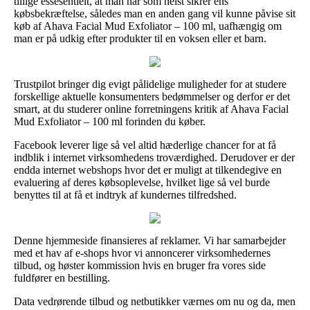
tillige essesentielt, at man når som helst sikrer ens
købsbekræftelse, således man en anden gang vil kunne påvise sit
køb af Ahava Facial Mud Exfoliator – 100 ml, uafhængig om
man er på udkig efter produkter til en voksen eller et barn.
Trustpilot bringer dig evigt pålidelige muligheder for at studere
forskellige aktuelle konsumenters bedømmelser og derfor er det
smart, at du studerer online forretningens kritik af Ahava Facial
Mud Exfoliator – 100 ml forinden du køber.
Facebook leverer lige så vel altid hæderlige chancer for at få
indblik i internet virksomhedens troværdighed. Derudover er der
endda internet webshops hvor det er muligt at tilkendegive en
evaluering af deres købsoplevelse, hvilket lige så vel burde
benyttes til at få et indtryk af kundernes tilfredshed.
Denne hjemmeside finansieres af reklamer. Vi har samarbejder
med et hav af e-shops hvor vi annoncerer virksomhedernes
tilbud, og høster kommission hvis en bruger fra vores side
fuldfører en bestilling.
Data vedrørende tilbud og netbutikker værnes om nu og da, men