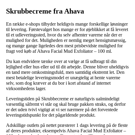
Skrubbecreme fra Ahava
En række e-shops tilbyder heldigvis mange forskellige løsninger
til levering. Førstevalget hos mange er for øjeblikket at få leveret
til et udleveringssted, hvor du selv afhenter varerne når der er
mulighed for det. Muligheden er nemlig meget hensigtsmæssig,
og mange gange ligeledes den mest prisbevidste mulighed for
fragt ved køb af Ahava Facial Mud Exfoliator – 100 ml.
Du kan endvidere tænke over at vælge at få udbragt til din
lejlighed eller hus eller ud til dit arbejde. Denne bliver uheldigvis
en tand mere omkostningsfuld, men samtidig ekstremt let. Den
mest betalelige leveringsmodel er unægtelig at hente varerne
selv, som dog kræver at du bor i kort afstand af internet
virksomhedens lager.
Leveringstiden på Skrubbecreme er naturligvis ualmindeligt
væsentlig såfremt vi står og skal bruge pakken straks, og derfor
er det uden tvivl vigtigt at vi ser nærmere på det forventede
leveringstidspunkt for det pågældende produkt.
Adskillige outlets på nettet præsterer 1 dags levering på de fleste
af deres produkter, eksempelvis Ahava Facial Mud Exfoliator –